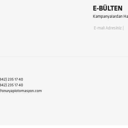
E-BÜLTEN
Kampanyalardan Hab
E-mail Adresiniz |
342) 235 17 40
2) 235 17 40
i@onuryapiotomasyon.com