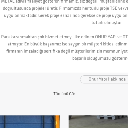
METAL adıyla faaliyet gösteren firmamız, siz değerli müşterilerine e
doğrultusunda projeler üretir. Firmamızda her türlü proje TSE ve/v
uygulanmaktadır. Gerek proje esnasında gerekse de proje uyguland
tutarlı olmuştur.
Para kazanmaktan çok hizmet etmeyi ilke edinen ONUR YAPI ve O
atmıştır. En büyük başarımız ise saygın bir müşteri kitlesi edinm
firmanın imzaladığı sertifika değil müşterilerimizin memnuniyeti
başarılı olduğumuzu gösterme
Onur Yapı Hakkında
Tümünü Gör