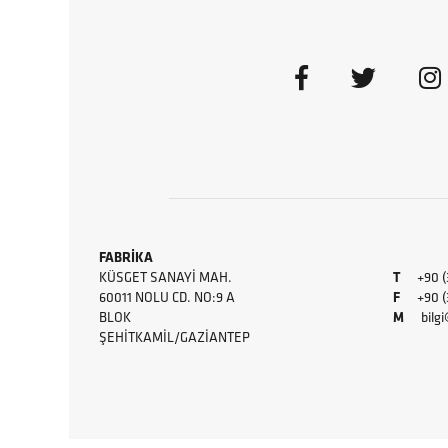
FABRİKA
KÜSGET SANAYI MAH.
T
+90 (
60011 NOLU CD. NO:9 A
F
+90 (34
BLOK
M
bilg
ŞEHITKAMIL/GAZIANTEP