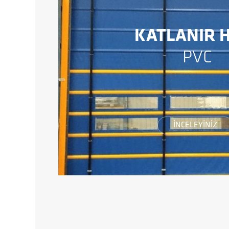
KATLANIR H
PVC
İNCELEYİNİZ