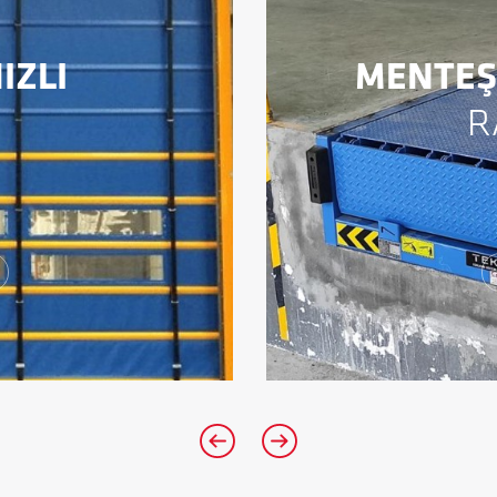
IZLI
MENTEŞE
R