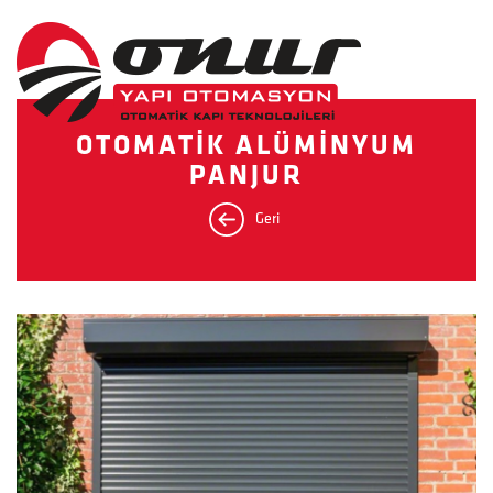
OTOMATİK ALÜMİNYUM
PANJUR
Geri