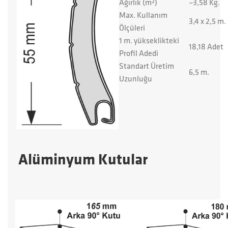
Ağırlık (m²)
~3,58 Kg.
Max. Kullanım
3,4 x 2,5 m.
Ölçüleri
1 m. yükseklikteki
18,18 Adet
Profil Adedi
Standart Üretim
6,5 m.
Uzunluğu
Alüminyum Kutular