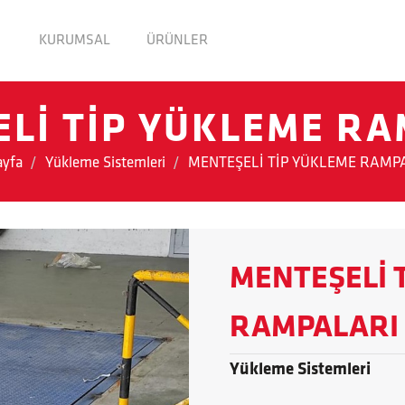
KURUMSAL
ÜRÜNLER
Lİ TİP YÜKLEME R
ayfa
Yükleme Sistemleri
MENTEŞELİ TİP YÜKLEME RAMP
MENTEŞELİ 
RAMPALARI
Yükleme Sistemleri