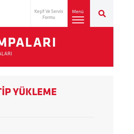
Keşif Ve Servis
Menü
Formu
AMPALARI
ALARI
TİP YÜKLEME