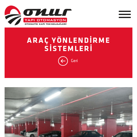
ARAÇ YÖNLENDİRME
SİSTEMLERİ
Geri