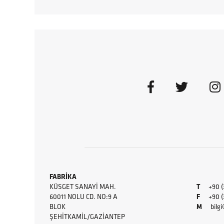
FABRİKA
KÜSGET SANAYI MAH.
T
+90 (
60011 NOLU CD. NO:9 A
F
+90 (34
BLOK
M
bilg
ŞEHITKAMIL/GAZIANTEP