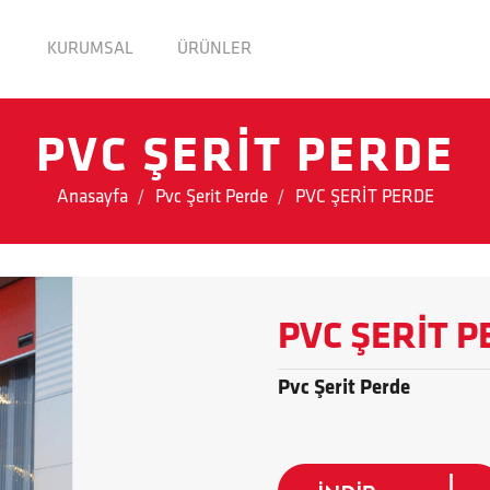
KURUMSAL
ÜRÜNLER
PVC ŞERİT PERDE
Anasayfa
Pvc Şerit Perde
PVC ŞERİT PERDE
PVC ŞERİT 
Pvc Şerit Perde