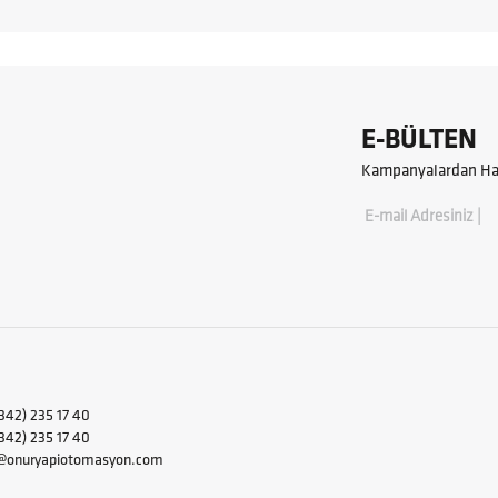
E-BÜLTEN
Kampanyalardan Hab
E-mail Adresiniz |
342) 235 17 40
2) 235 17 40
i@onuryapiotomasyon.com