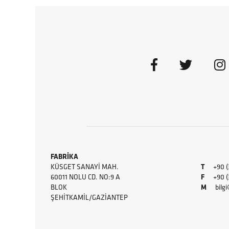
FABRİKA
KÜSGET SANAYI MAH.
T
+90 (
60011 NOLU CD. NO:9 A
F
+90 (34
BLOK
M
bilg
ŞEHITKAMIL/GAZIANTEP