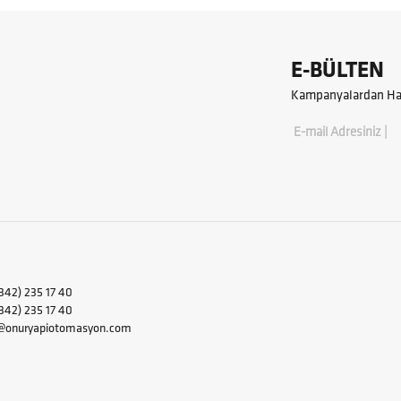
E-BÜLTEN
Kampanyalardan Hab
E-mail Adresiniz |
342) 235 17 40
2) 235 17 40
i@onuryapiotomasyon.com