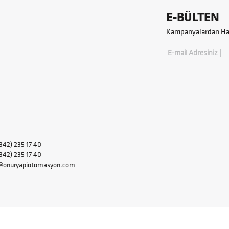
E-BÜLTEN
Kampanyalardan Hab
E-mail Adresiniz |
342) 235 17 40
2) 235 17 40
i@onuryapiotomasyon.com