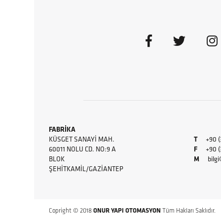
FABRİKA
KÜSGET SANAYI MAH.
T
+90 (
60011 NOLU CD. NO:9 A
F
+90 (34
BLOK
M
bilg
ŞEHITKAMIL/GAZIANTEP
Copright © 2018
ONUR YAPI OTOMASYON
Tüm Hakları Saklıdır.