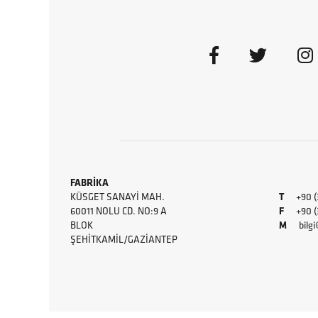
FABRİKA
KÜSGET SANAYI MAH.
T
+90 (
60011 NOLU CD. NO:9 A
F
+90 (34
BLOK
M
bilg
ŞEHITKAMIL/GAZIANTEP