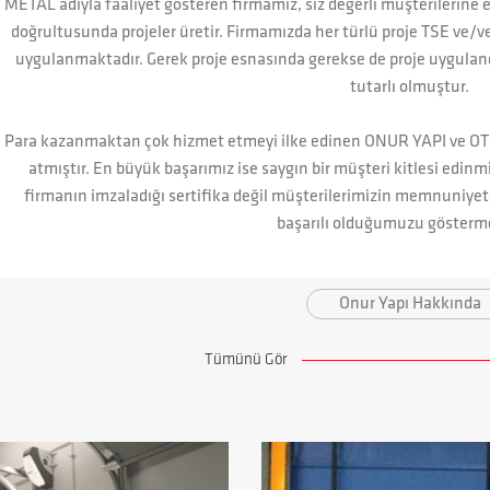
METAL adıyla faaliyet gösteren firmamız, siz değerli müşterilerine e
doğrultusunda projeler üretir. Firmamızda her türlü proje TSE ve/v
uygulanmaktadır. Gerek proje esnasında gerekse de proje uyguland
tutarlı olmuştur.
Para kazanmaktan çok hizmet etmeyi ilke edinen ONUR YAPI ve O
atmıştır. En büyük başarımız ise saygın bir müşteri kitlesi edinm
firmanın imzaladığı sertifika değil müşterilerimizin memnuniyeti
başarılı olduğumuzu gösterme
Onur Yapı Hakkında
Tümünü Gör