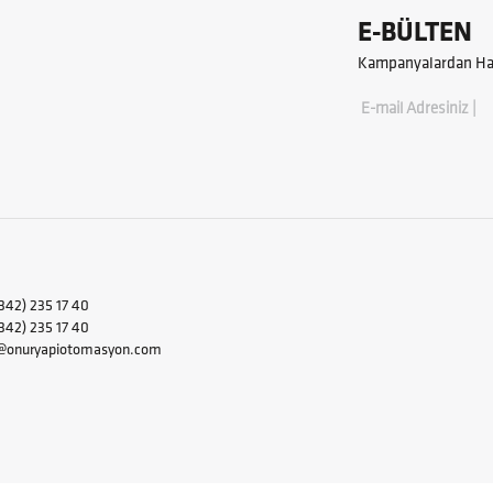
E-BÜLTEN
Kampanyalardan Hab
E-mail Adresiniz |
342) 235 17 40
2) 235 17 40
i@onuryapiotomasyon.com